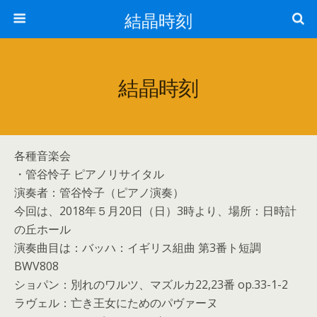
結晶時刻
結晶時刻
各種音楽会
・管谷怜子 ピアノリサイタル
演奏者：管谷怜子（ピアノ演奏）
今回は、2018年５月20日（日）3時より、場所：日時計
の丘ホール
演奏曲目は：バッハ：イギリス組曲 第3番ト短調
BWV808
ショパン：別れのワルツ、マズルカ22,23番 op.33-1-2
ラヴェル：亡き王女にためのパヴァーヌ