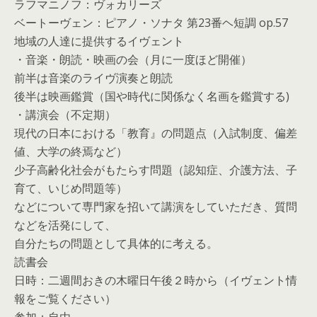
ラフマニノフ：ヴォカリーズ
ベートーヴェン：ピアノ・ソナタ 第23番ヘ短調 op.57
地域の人達に提供するイヴェント
・音楽・朗読・映画の会（月に一度ほど開催）
前半は音楽のライヴ演奏と朗読
後半は映画鑑賞（国や時代に関係なく名画を鑑賞する)
・講演会（不定期）
現代の日本における「教育』の問題点（入試制度、偏差
値、大学の終焉など）
少子高齢化社会がもたらす問題（認知症、介護方法、子
育て、いじめ問題等）
などについて専門家を招いて講演をしていただき、質問
などを活発にして、
自分たちの問題として具体的に考える。
読書会
日時：二週間おきの木曜日午後２時から（イヴェント情
報をご覧ください）