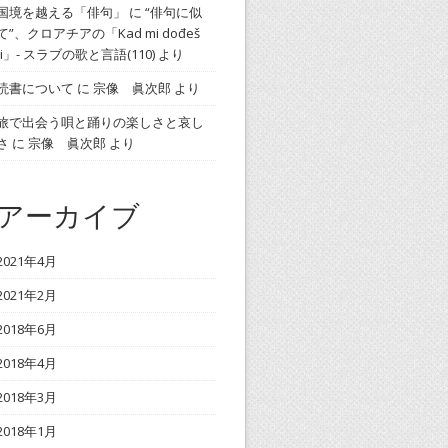
国境を越える「俳句」
に
“俳句に似
て”、クロアチアの「Kad mi dođeš
ti」- スラブの歌と言語(110)
より
読書について
に
宗像 眞次郎
より
旅で出会う唄と踊りの楽しさと哀し
さ
に
宗像 眞次郎
より
アーカイブ
2021年4月
2021年2月
2018年6月
2018年4月
2018年3月
2018年1月