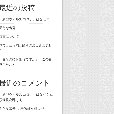
最近の投稿
「新型ウィルス コロナ」はなぜ？
新たな出発
読書について
旅で出会う唄と踊りの楽しさと哀し
さ
「春なのにお別れですか」ーこの春
感じたこと
最近のコメント
「新型ウィルス コロナ」はなぜ？
に
宗像眞次郎
より
新たな出発
に
宗像眞次郎
より