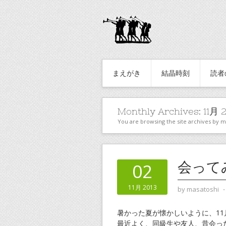
まえがき
結晶時刻
読者
Monthly Archives:
11月 
You are browsing the site archives by 
会って
02
11月 2013
by
masatoshi
暑かった夏が懐かしいように、1
最近よく、同級生や友人、昔会っ