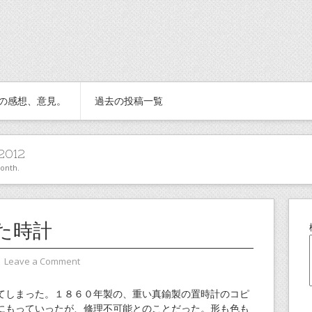
の感想、意見。
過去の投稿一覧
2012
month.
た時計
⋅
Leave a Comment
てしまった。１８６０年製の、重い真鍮製の置時計のコピ
にもっていったが、修理不可能とのことだった。形も色も