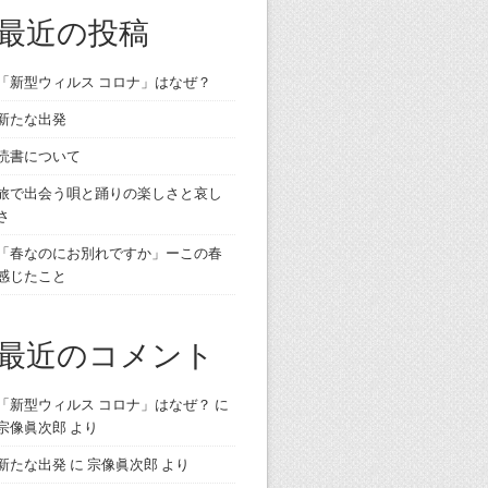
最近の投稿
「新型ウィルス コロナ」はなぜ？
新たな出発
読書について
旅で出会う唄と踊りの楽しさと哀し
さ
「春なのにお別れですか」ーこの春
感じたこと
最近のコメント
「新型ウィルス コロナ」はなぜ？
に
宗像眞次郎
より
新たな出発
に
宗像眞次郎
より