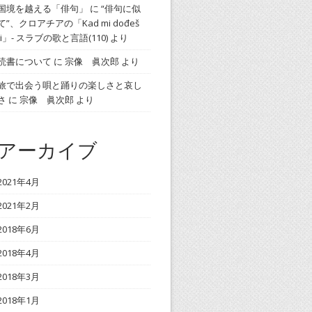
国境を越える「俳句」
に
“俳句に似
て”、クロアチアの「Kad mi dođeš
ti」- スラブの歌と言語(110)
より
読書について
に
宗像 眞次郎
より
旅で出会う唄と踊りの楽しさと哀し
さ
に
宗像 眞次郎
より
アーカイブ
2021年4月
2021年2月
2018年6月
2018年4月
2018年3月
2018年1月