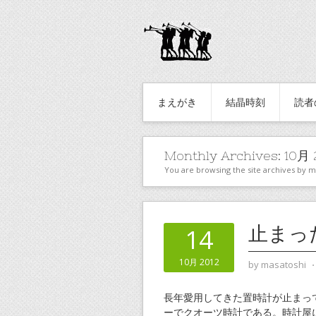
まえがき
結晶時刻
読者
Monthly Archives:
10月 
You are browsing the site archives by 
止まっ
14
10月 2012
by
masatoshi
長年愛用してきた置時計が止まっ
ーでクオーツ時計である。時計屋